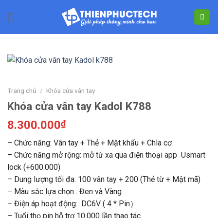
Skip
to
content
Trang chủ
/
Khóa cửa vân tay
Khóa cửa vân tay Kadol K788
8.300.000
₫
– Chức năng: Vân tay + Thẻ + Mật khẩu + Chìa cơ
– Chức năng mở rộng: mở từ xa qua điện thoại app Usmart
lock (+600.000)
– Dung lượng tối đa: 100 vân tay + 200 (Thẻ từ + Mật mã)
– Màu sắc lựa chọn : Đen và Vàng
– Điện áp hoạt động: DC6V ( 4 * Pin）
– Tuổi thọ pin hỗ trợ 10.000 lần thao tác