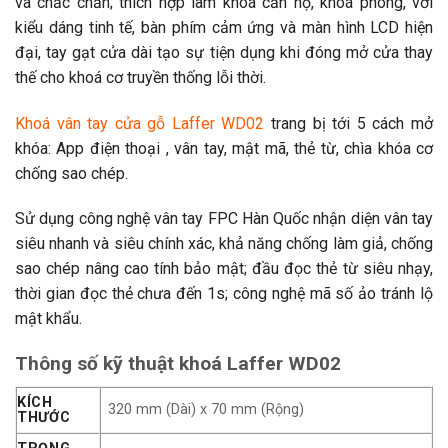
và chắc chắn; thích hợp làm khoá căn hộ, khoá phòng, với
kiểu dáng tinh tế, bàn phím cảm ứng và màn hình LCD hiện
đại, tay gạt cửa dài tạo sự tiện dụng khi đóng mở cửa thay
thế cho khoá cơ truyền thống lỗi thời.
Khoá vân tay cửa gỗ Laffer WD02
trang bị tới 5 cách mở
khóa: App điện thoại , vân tay, mật mã, thẻ từ, chìa khóa cơ
chống sao chép.
Sử dụng công nghệ vân tay FPC Hàn Quốc nhận diện vân tay
siêu nhanh và siêu chính xác, khả năng chống làm giả, chống
sao chép nâng cao tính bảo mật; đầu đọc thẻ từ siêu nhạy,
thời gian đọc thẻ chưa đến 1s; công nghệ mã số ảo tránh lộ
mật khẩu.
Thông số kỹ thuật khoá Laffer WD02
KÍCH
320 mm (Dài) x 70 mm (Rộng)
THƯỚC