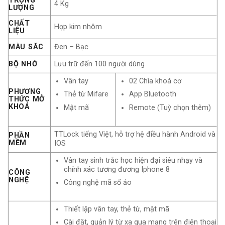
TRỌNG
4 Kg
LƯỢNG
CHẤT
Hợp kim nhôm
LIỆU
MÀU SĂC
Đen – Bạc
BỘ NHỚ
Lưu trữ đến 100 người dùng
Vân tay
02 Chìa khoá cơ
PHƯƠNG
Thẻ từ Mifare
App Bluetooth
THỨC MỞ
KHOÁ
Mật mã
Remote (Tuỳ chọn thêm)
TTLock tiếng Việt, hỗ trợ hệ điều hành Android và
PHẦN
MỀM
IOS
Vân tay sinh trắc học hiện đại siêu nhạy và
chính xác tương đương Iphone 8
CÔNG
NGHỆ
Công nghệ mã số ảo
Thiết lập vân tay, thẻ từ, mật mã
Cài đặt, quản lý từ xa qua mạng trên điện thoại