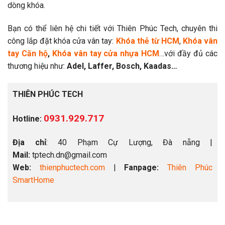
dòng khóa.
Bạn có thể liên hệ chi tiết với Thiên Phúc Tech, chuyên thi
công lắp đặt khóa cửa vân tay:
Khóa thẻ từ HCM
,
Khóa vân
tay Căn hộ
,
Khóa vân tay cửa nhựa HCM
…với đầy đủ các
thương hiệu như:
Adel,
Laffer,
Bosch, K
aadas…
THIÊN PHÚC TECH
0931.929.717
Hotline:
Địa chỉ
: 40 Phạm Cự Lượng, Đà nẵng |
Mail:
tptech.dn@gmail.com
Web:
thienphuctech.com
|
Fanpage:
Thiên Phúc
SmartHome