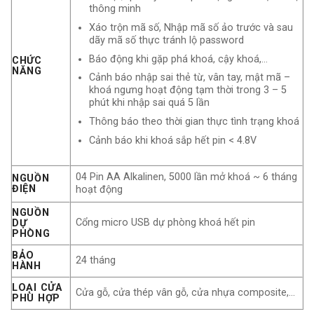
thông minh
Xáo trộn mã số, Nhập mã số ảo trước và sau
dãy mã số thực tránh lộ password
Báo động khi gặp phá khoá, cậy khoá,…
CHỨC
NĂNG
Cảnh báo nhập sai thẻ từ, vân tay, mật mã –
khoá ngưng hoạt động tạm thời trong 3 – 5
phút khi nhập sai quá 5 lần
Thông báo theo thời gian thực tình trạng khoá
Cảnh báo khi khoá sắp hết pin < 4.8V
04 Pin AA Alkalinen, 5000 lần mở khoá ~ 6 tháng
NGUỒN
ĐIỆN
hoạt động
NGUỒN
Cổng micro USB dự phòng khoá hết pin
DỰ
PHÒNG
BẢO
24 tháng
HÀNH
LOẠI CỬA
Cửa gỗ, cửa thép vân gỗ, cửa nhựa composite,…
PHÙ HỢP