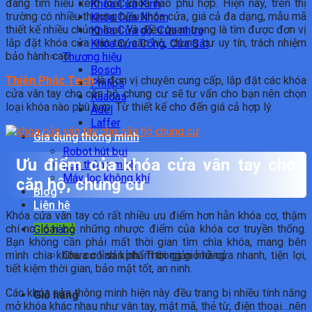
đang tìm hiểu xem loại khóa nào phù hợp. Hiện nay, trên thị
Khóa Cửa Kính
trường có nhiều thương hiệu khóa cửa, giá cả đa dạng, mẫu mã
Khóa Cửa Nhôm
thiết kế nhiều chủng loại. Và điều quan trọng là tìm được đơn vị
Khóa Cửa gỗ, Cửa nhựa
lắp đặt khóa cửa vân tay căn hộ, chung cư uy tín, trách nhiệm
Khóa Cửa Cổng, Cửa Sắt
bảo hành cao.
Thương hiệu
Bosch
Thiên Phúc Tech
là đơn vị chuyên cung cấp, lắp đặt các khóa
Philips
cửa vân tay cho căn hộ, chung cư sẽ tư vấn cho bạn nên chọn
Kaadas
loại khóa nào phù hợp. Từ thiết kế cho đến giá cả hợp lý.
Adel
Laffer
Gia dụng thông minh
Robot hút bụi
Ưu điểm của khóa cửa vân tay cho
Loa thông minh
Máy lọc không khí
căn hộ, chung cư
Blog
Liên hệ
Khóa cửa vân tay có rất nhiều ưu điểm hơn hẵn khóa cơ, thậm
chí no loại bỏ những nhược điểm của khóa cơ truyền thống.
Giỏ hàng
Bạn không cần phải mất thời gian tìm chìa khóa, mang bên
Chưa có sản phẩm trong giỏ hàng.
mình chìa khóa cơ lỉnh kỉnh. Thời giản mở cửa nhanh, tiện lợi,
tiết kiệm thời gian, bảo mật tốt, an ninh.
Các khóa cửa thông minh hiện này đều trang bị nhiều tính năng
Giỏ hàng
mở khóa khác nhau như vân tay, mật mã, thẻ từ, điện thoại…nên