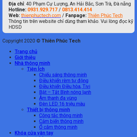
Địa chỉ
: 40 Phạm Cự Lượng, An Hải Bắc, Sơn Trà, Đà nẵng
Hotline:
0931.929.717
/
0813.414.414
Web:
thienphuctech.com
/
Fanpage:
Thiên Phúc Tech
Thông tin trên website chỉ dùng tham khảo. Vui lòng đọc kỹ
HDSD
Copyright 2020 ©
Thiên Phúc Tech
Trang chủ
Giới thiệu
Nhà thông minh
Tiện Ích
Chiếu sáng thông minh
Điều khiển rèm tự động
Điều khiển Điều hòa, Tivi
Bật – Tắt Bình nóng lạnh
Âm thanh đa vùng
Đèn LED 16 triệu màu
Thiết bị thông minh
Công tắc thông minh
Cảm biến thông minh
Ổ cắm thông minh
Khóa cửa vân tay