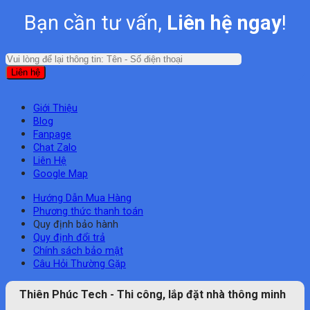
Bạn cần tư vấn,
Liên hệ ngay
!
Giới Thiệu
Blog
Fanpage
Chat Zalo
Liên Hệ
Google Map
Hướng Dẫn Mua Hàng
Phương thức thanh toán
Quy định bảo hành
Quy định đổi trả
Chính sách bảo mật
Câu Hỏi Thường Gặp
Thiên Phúc Tech - Thi công, lắp đặt nhà thông minh