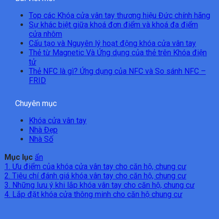
Top các Khóa cửa vân tay thương hiệu Đức chính hãng
Sự khác biệt giữa khoá đơn điểm và khoá đa điểm
cửa nhôm
Cấu tạo và Nguyên lý hoạt động khóa cửa vân tay
Thẻ từ Magnetic Và Ứng dụng của thẻ trên Khóa điện
tử
Thẻ NFC là gì? Ứng dụng của NFC và So sánh NFC –
FRID
Chuyên mục
Khóa cửa vân tay
Nhà Đẹp
Nhà Số
Mục lục
ẩn
1.
Ưu điểm của khóa cửa vân tay cho căn hộ, chung cư
2.
Tiêu chí đánh giá khóa vân tay cho căn hộ, chung cư
3.
Những lưu ý khi lắp khóa vân tay cho căn hộ, chung cư
4.
Lắp đặt khóa cửa thông minh cho căn hộ chung cư