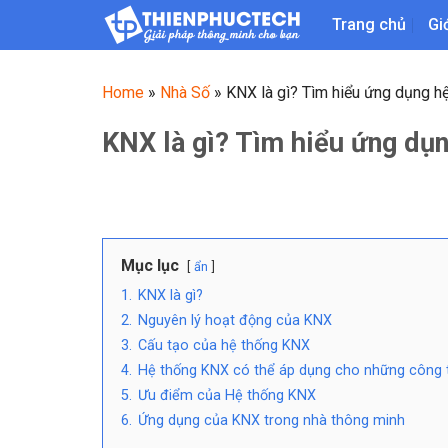
Skip
Trang chủ
Gi
to
content
Home
»
Nhà Số
»
KNX là gì? Tìm hiểu ứng dụng 
KNX là gì? Tìm hiểu ứng d
Mục lục
ẩn
1.
KNX là gì?
2.
Nguyên lý hoạt động của KNX
3.
Cấu tạo của hệ thống KNX
4.
Hệ thống KNX có thể áp dụng cho những công t
5.
Ưu điểm của Hệ thống KNX
6.
Ứng dụng của KNX trong nhà thông minh