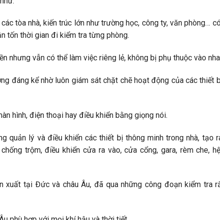
như:
c tòa nhà, kiến trúc lớn như trường học, công ty, văn phòng… có
n tốn thời gian đi kiểm tra từng phòng.
ền nhưng vẫn có thể làm việc riêng lẻ, không bị phụ thuộc vào nha
ng đáng kể nhờ luôn giám sát chặt chẽ hoạt động của các thiết b
àn hình, điện thoại hay điều khiển bằng giọng nói.
 quản lý và điều khiển các thiết bị thông minh trong nhà, tạo r
 chống trộm, điều khiển cửa ra vào, cửa cổng, gara, rèm che, h
ản xuất tại Đức và châu Âu, đã qua những công đoạn kiểm tra r
 phù hợp với mọi khí hậu và thời tiết.