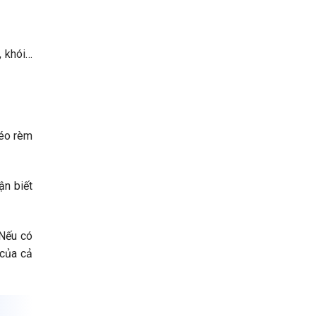
, khói…
kéo rèm
ận biết
 Nếu có
 của cả