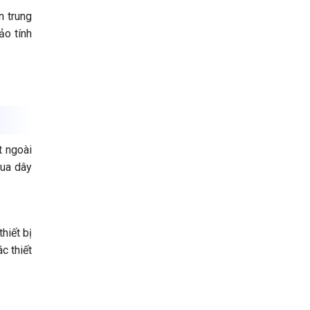
n trung
ảo tính
t ngoài
qua dây
hiết bị
c thiết