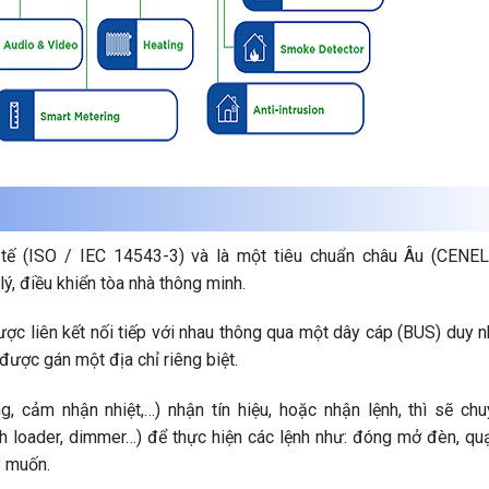
c tế (ISO / IEC 14543-3) và là một tiêu chuẩn châu Âu (CENE
, điều khiển tòa nhà thông minh.
ợc liên kết nối tiếp với nhau thông qua một dây cáp (BUS) duy n
ược gán một địa chỉ riêng biệt.
, cảm nhận nhiệt,…) nhận tín hiệu, hoặc nhận lệnh, thì sẽ chu
ch loader, dimmer…) để thực hiện các lệnh như: đóng mở đèn, quạ
ý muốn.