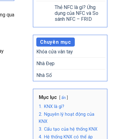
Thẻ NFC là gì? Ứng
dụng của NFC và So
ông qua
sánh NFC – FRID
Chuyên mục
ày
Khóa cửa vân tay
Nhà Đẹp
Nhà Số
Mục lục
ẩn
1.
KNX là gì?
2.
Nguyên lý hoạt động của
KNX
3.
Cấu tạo của hệ thống KNX
4.
Hệ thống KNX có thể áp