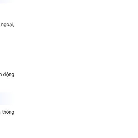
 ngoại,
ền động
h thông