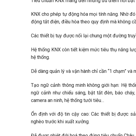
Tiêu chuẩn KNX mang đến những ưu điểm nổi bật 
KNX cho phép tự động hóa mọi tính năng. Nhờ đó cá
động tắt điện, điều hòa theo quy định mà không cầ
Các thiết bị tuy được nối lại chung một đường truy
Hệ thống KNX còn tiết kiệm mức tiêu thụ năng lượ
hệ thống.
Dễ dàng quản lý và vận hành chỉ cần “1 chạm” và m
Tạo ngữ cảnh thông minh không giới hạn: Hệ thống
ngữ cảnh như chiếu sáng, bật tắt đèn, báo cháy,
camera an ninh, hệ thống tưới tiêu…
Ổn định với độ tin cậy cao: Các thiết bị được s
nghèo trước khi xuất xưởng.
Đã được nhiệt đới hoá theo đúng tiêu chuẩn Châu Âu