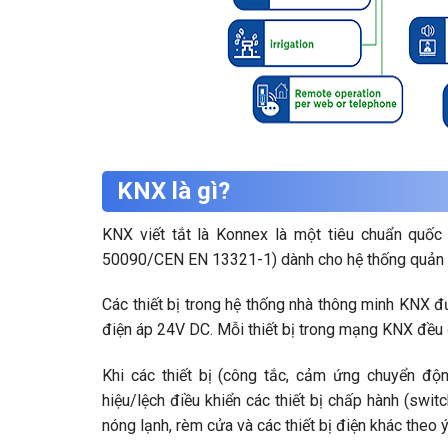
KNX là gì?
KNX viết tắt là Konnex là một tiêu chuẩn quố
50090/CEN EN 13321-1) dành cho hệ thống quản lý
Các thiết bị trong hệ thống nhà thông minh KNX đư
điện áp 24V DC. Mỗi thiết bị trong mạng KNX đều đ
Khi các thiết bị (công tắc, cảm ứng chuyển động
hiệu/lệch điều khiển các thiết bị chấp hành (swit
nóng lạnh, rèm cửa và các thiết bị điện khác theo 