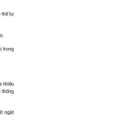
 thể tự
u.
ị trong
a nhiều
ệ thống
ất ngặt